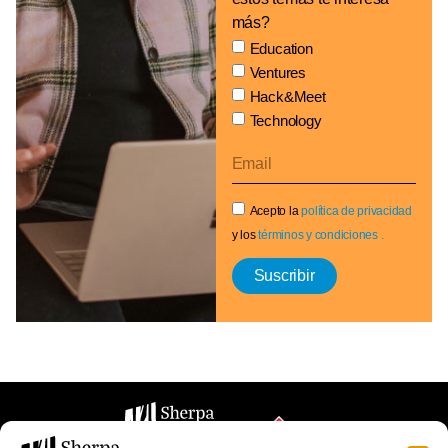
más?
Education
Ventures
Hack&Meet
Technology
Acepto la
política de privacidad
y los
términos y condiciones .
Suscribir