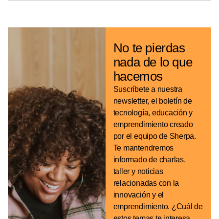
No te pierdas
nada de
lo que
hacemos
Suscríbete a nuestra
newsletter, el boletín de
tecnología, educación y
emprendimiento creado
por el equipo de Sherpa.
Te mantendremos
informado de charlas,
taller y noticias
relacionadas con la
innovación y el
emprendimiento. ¿Cuál de
estos temas te interesa