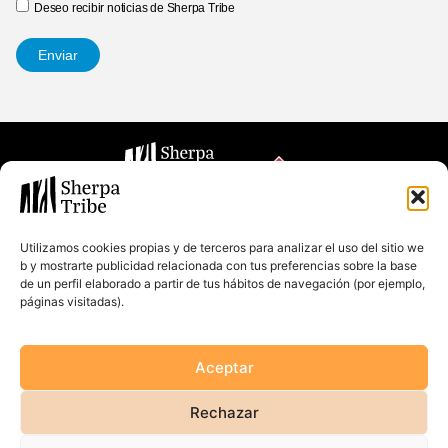
Deseo recibir noticias de Sherpa Tribe
Enviar
Utilizamos cookies propias y de terceros para analizar el uso del sitio we
b y mostrarte publicidad relacionada con tus preferencias sobre la base
Quiénes
Conectar
de un perfil elaborado a partir de tus hábitos de navegación (por ejemplo,
Education
somos
LinkedIn
páginas visitadas).
Ventures
Instagram
Partners
Hack&Meet
Blog
Aceptar
Tech
Contacto
Únete a la
tribu
Rechazar