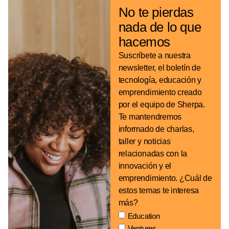
No te pierdas
nada de
lo que
hacemos
Suscríbete a nuestra
newsletter, el boletín de
tecnología, educación y
emprendimiento creado
por el equipo de Sherpa.
Te mantendremos
informado de charlas,
taller y noticias
relacionadas con la
innovación y el
emprendimiento. ¿Cuál de
estos temas te interesa
más?
Education
Ventures