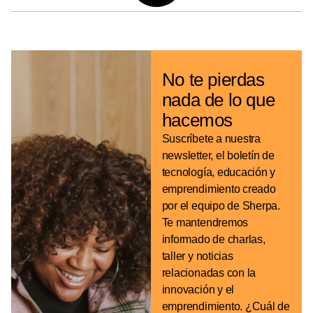
No te pierdas
nada de
lo que
hacemos
Suscríbete a nuestra
newsletter, el boletín de
tecnología, educación y
emprendimiento creado
por el equipo de Sherpa.
Te mantendremos
informado de charlas,
taller y noticias
relacionadas con la
innovación y el
emprendimiento. ¿Cuál de