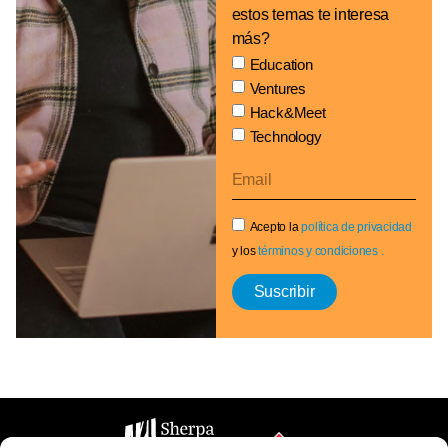
estos temas te interesa
más?
Education
Ventures
Hack&Meet
Technology
Acepto la
política de privacidad
y los
términos y condiciones .
Suscribir