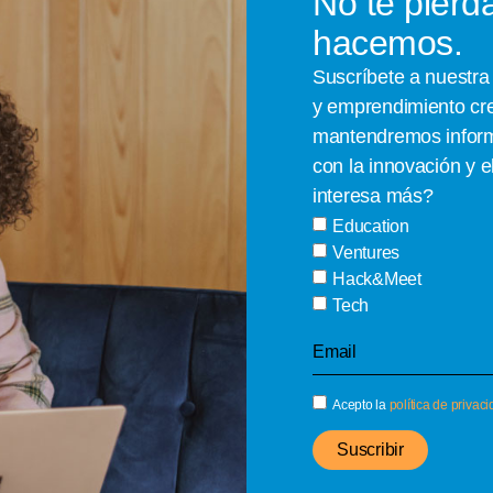
No te pierd
hacemos.
Suscríbete a nuestra 
y emprendimiento cre
mantendremos informa
con la innovación y 
interesa más?
Education
Ventures
Hack&Meet
Tech
Acepto la
política de privac
Suscribir