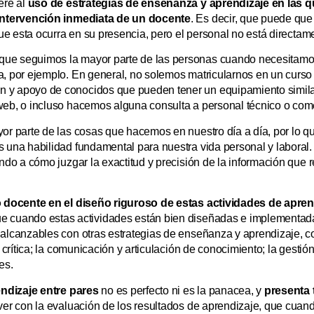
ere al
uso de estrategias de enseñanza y aprendizaje en las 
 intervención inmediata de un docente
. Es decir, que puede que
 que esta ocurra en su presencia, pero el personal no está directa
que seguimos la mayor parte de las personas cuando necesitam
a, por ejemplo. En general, no solemos matricularnos en un curso
 y apoyo de conocidos que pueden tener un equipamiento similar
web, o incluso hacemos alguna consulta a personal técnico o come
yor parte de las cosas que hacemos en nuestro día a día, por lo 
 una habilidad fundamental para nuestra vida personal y laboral.
ndo a cómo juzgar la exactitud y precisión de la información que 
o docente en el diseño riguroso de estas actividades de apren
ue cuando estas actividades están bien diseñadas e implementada
 alcanzables con otras estrategias de enseñanza y aprendizaje, c
n crítica; la comunicación y articulación de conocimiento; la gestió
es.
endizaje entre pares
no es perfecto ni es la panacea, y
presenta 
ver con la evaluación de los resultados de aprendizaje, que cuan